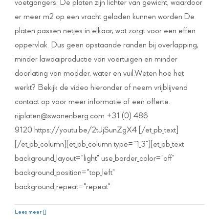
voetgangers. De platen zijn lichter van gewicht, waardoor
er meer m2 op een vracht geladen kunnen worden.De
platen passen netjes in elkaar, wat zorgt voor een effen
oppervlak. Dus geen opstaande randen bij overlapping,
minder lawaaiproductie van voertuigen en minder
doorlating van modder, water en vuil.Weten hoe het
werkt? Bekijk de video hieronder of neem vrijblijvend
contact op voor meer informatie of een offerte.
rijplaten@swanenberg.com +31 (0) 486
9120 https://youtu.be/2tJjSunZgX4 [/et_pb_text]
[/et_pb_column][et_pb_column type="1_3"][et_pb_text
background_layout="light" use_border_color="off"
background_position="top_left"
background_repeat="repeat"
Lees meer