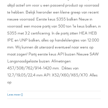
altijd actief om voor u een passend product op voorraad
te hebben. Bekijk hieronder een kleine greep van recent
nieuwe voorraad. Eerste keus S355 balken Nieuw in
voorraad: een mooie partij van 500 ton 1e keus balken, in
S355 met 3.2 certificering. In de partij zitten HEA HEB
IPE en UNP balken, alles op handelslengtes van 12.000
mm. Wij kunnen dit uiteraard eventueel naar wens op
maat zagen! Partij eerste keus API buizen Nieuwe SAW
Langsnaadgelaste buizen. Afmetingen:
457/508/762/914-1420 mm. Diktes van
12,7/19,05/22,4 mm API: X52/X60/X65/X70. Alles
op
Hergebruik staal
Lees meer
Nieuws Swanenberg