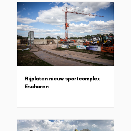
Rijplaten nieuw sportcomplex
Funderingspalen voor
Escharen
onderdoorgang A’dam
Projecten