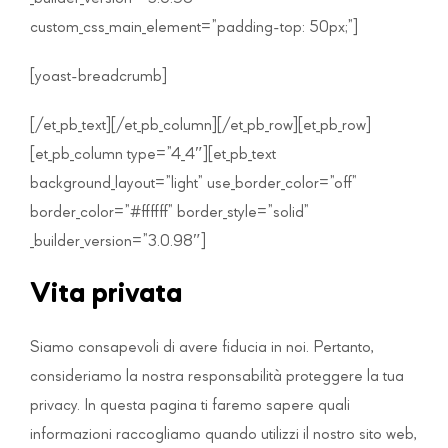
custom_css_main_element=”padding-top: 50px;”]
[yoast-breadcrumb]
[/et_pb_text][/et_pb_column][/et_pb_row][et_pb_row]
[et_pb_column type=”4_4″][et_pb_text
background_layout=”light” use_border_color=”off”
border_color=”#ffffff” border_style=”solid”
_builder_version=”3.0.98″]
Vita privata
Siamo consapevoli di avere fiducia in noi. Pertanto,
consideriamo la nostra responsabilità proteggere la tua
privacy. In questa pagina ti faremo sapere quali
informazioni raccogliamo quando utilizzi il nostro sito web,