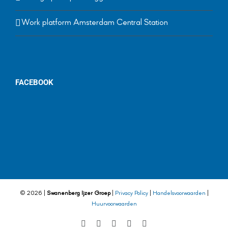
Work platform Amsterdam Central Station
FACEBOOK
©
2026 |
Swanenberg Ijzer Groep
|
Privacy Policy
|
Handelsvoorwaarden
|
Huurvoorwaarden
Facebook
Twitter
Instagram
LinkedIn
YouTube