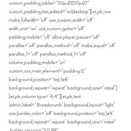
custom_padding_tablet=”50px|0|50px|0″
custom_padding_last_edited=”on|desktop”][et_pb_row
make_fullwidth=”off” use_custom_width=”off”
width_unit=”on” use_custom_gutter=”off”
padding_mobile=”off” allow_player_pause=”off”
parallax=”off” parallax_method=”off” make_equal=”off”
parallax_1=”off” parallax_method_1=”off”
column_padding_mobile=”on”
custom_css_main_element=”padding:0;”
background_position=”top_left”
background_repeat=”repeat” background_size=”initial”]
[et_pb_column type=”4_4″][et_pb_text
admin_label=”Breadcrumb” background_layout=”light”
use_border_color=”off” background_position=”top_left”
background_repeat=”repeat” background_size=”initial”
_builder_version=”3.0.98″