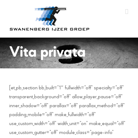
Skip
to
content
Vita privata
[et_pb_section bb_built=”1″ fullwidth=”off” specialty=”off”
transparent_background=”off” allow_player_pause=”off”
inner_shadow=”off” parallax=”off” parallax_method=”off”
padding_mobile=”off” make_fullwidth=”off”
use_custom_width=”off” width_unit=”on” make_equal=”off”
use_custom_gutter=”off” module_class=”page-info”