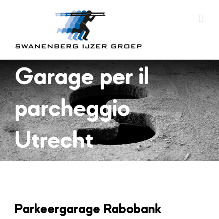
Skip
to
content
Garage per il
parcheggio
Utrecht
Parkeergarage Rabobank