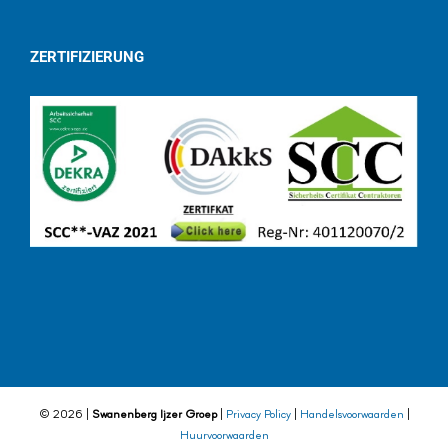
ZERTIFIZIERUNG
©
2026 |
Swanenberg Ijzer Groep
|
Privacy Policy
|
Handelsvoorwaarden
|
Huurvoorwaarden