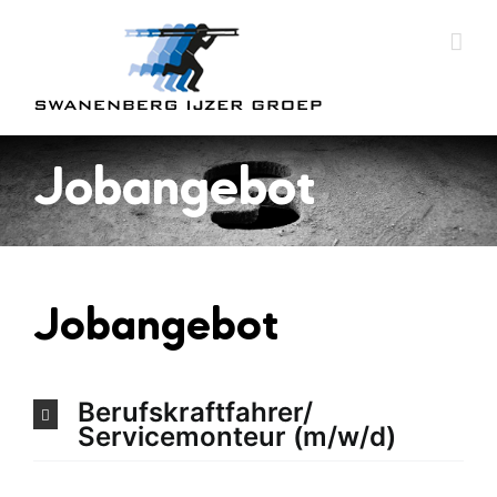
Skip
to
content
Jobangebot
Jobangebot
Berufskraftfahrer/
Servicemonteur (m/w/d)