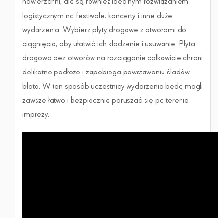
nawierzchni, ale są również idealnym rozwiązaniem
logistycznym na festiwale, koncerty i inne duże
wydarzenia. Wybierz płyty drogowe z otworami do
ciągnięcia, aby ułatwić ich kładzenie i usuwanie. Płyta
drogowa bez otworów na rozciąganie całkowicie chroni
delikatne podłoże i zapobiega powstawaniu śladów
błota. W ten sposób uczestnicy wydarzenia będą mogli
zawsze łatwo i bezpiecznie poruszać się po terenie
imprezy.