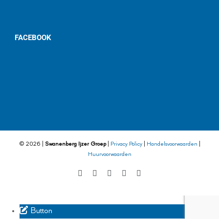
FACEBOOK
©
2026 |
Swanenberg Ijzer Groep
|
Privacy Policy
|
Handelsvoorwaarden
|
Huurvoorwaarden
Facebook
Twitter
Instagram
LinkedIn
YouTube
Button